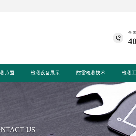
全
4
测范围
检测设备展示
防雷检测技术
检测
NTACT US