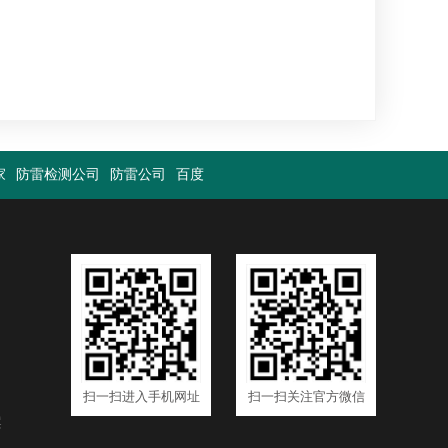
家
防雷检测公司
防雷公司
百度
扫一扫进入手机网址
扫一扫关注官方微信
案