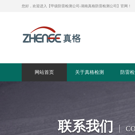
您好，欢迎进入【甲级防雷检测公司-湖南真格防雷检测公司】官网！
网站首页
关于真格检测
防雷检
联系我们
CO