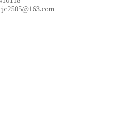
10118
c2505@163.com