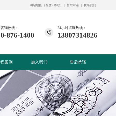
网站地图
（
百度
/
谷歌
）
|
售后承诺
|
联系我们
国咨询热线：
24小时咨询热线：
00-876-1400
13807314826
工程案例
加入我们
售后承诺