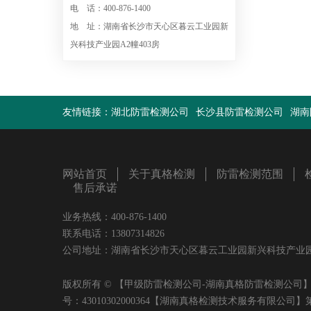
电 话：400-876-1400
地 址：湖南省长沙市天心区暮云工业园新
兴科技产业园A2幢403房
友情链接：
湖北防雷检测公司
长沙县防雷检测公司
湖南
网站首页
关于真格检测
防雷检测范围
售后承诺
业务热线：400-876-1400
联系电话：13807314826
公司地址：湖南省长沙市天心区暮云工业园新兴科技产业园A2幢403
版权所有 © 【甲级防雷检测公司-湖南真格防雷检测公司
号：43010302000364【湖南真格检测技术服务有限