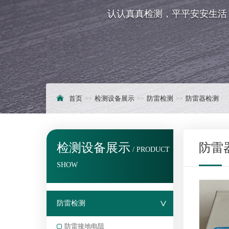
认认真真检测，平平安安生活
首页
检测设备展示
防雷检测
防雷器检测
检测设备展示
防雷
/ PRODUCT
SHOW
防雷检测
防雷接地电阻