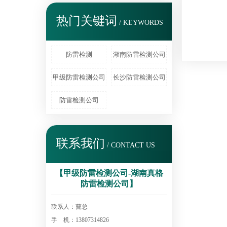
热门关键词
/ KEYWORDS
防雷检测
湖南防雷检测公司
甲级防雷检测公司
长沙防雷检测公司
防雷检测公司
联系我们
/ CONTACT US
【甲级防雷检测公司-湖南真格
防雷检测公司】
联系人：曹总
手 机：13807314826