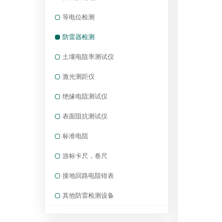
等电位检测
防雷器检测
土壤电阻率测试仪
激光测距仪
绝缘电阻测试仪
表面阻抗测试仪
标准电阻
游标卡尺，卷尺
接地回路电阻钳表
其他防雷检测设备