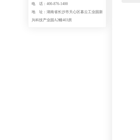
电 话：400-876-1400
地 址：湖南省长沙市天心区暮云工业园新
兴科技产业园A2幢403房