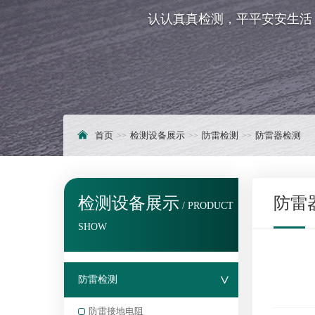
认认真真检测，平平安安生活
首页
检测设备展示
防雷检测
防雷器检测
检测设备展示
防雷
/ PRODUCT
SHOW
防雷检测
防雷接地电阻