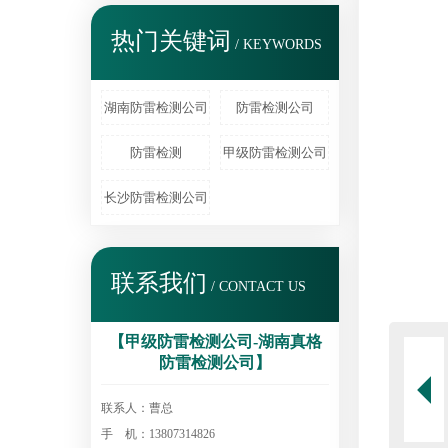
热门关键词
/ KEYWORDS
湖南防雷检测公司
防雷检测公司
防雷检测
甲级防雷检测公司
长沙防雷检测公司
联系我们
/ CONTACT US
【甲级防雷检测公司-湖南真格
防雷检测公司】
联系人：曹总
手 机：13807314826