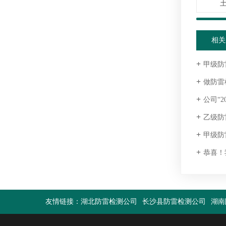
相关
甲级防
做防雷
公司“2
乙级防
甲级防
恭喜！
友情链接：
湖北防雷检测公司
长沙县防雷检测公司
湖南