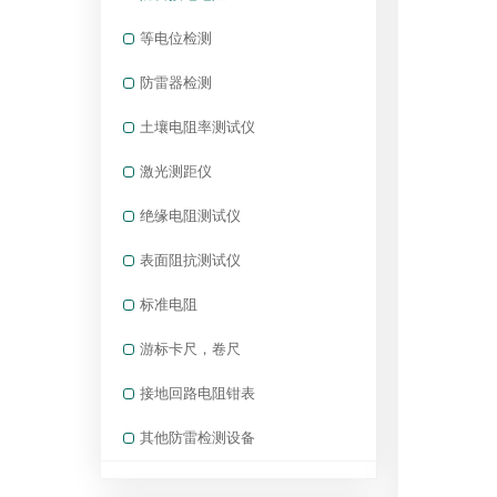
等电位检测
防雷器检测
土壤电阻率测试仪
激光测距仪
绝缘电阻测试仪
表面阻抗测试仪
标准电阻
游标卡尺，卷尺
接地回路电阻钳表
其他防雷检测设备