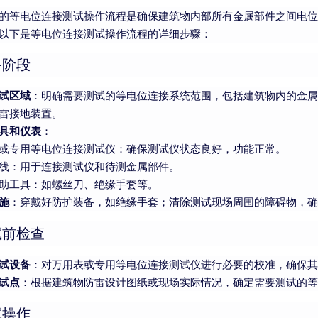
的等电位连接测试操作流程是确保建筑物内部所有金属部件之间电位
以下是等电位连接测试操作流程的详细步骤：
备阶段
试区域
：明确需要测试的等电位连接系统范围，包括建筑物内的金属
雷接地装置。
具和仪表
：
或专用等电位连接测试仪：确保测试仪状态良好，功能正常。
线：用于连接测试仪和待测金属部件。
助工具：如螺丝刀、绝缘手套等。
施
：穿戴好防护装备，如绝缘手套；清除测试现场周围的障碍物，确
试前检查
试设备
：对万用表或专用等电位连接测试仪进行必要的校准，确保其
试点
：根据建筑物防雷设计图纸或现场实际情况，确定需要测试的等
试操作