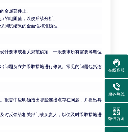
的金属部件上。
点的电阻值，以便后续分析。
保测试结果的全面性和准确性。
设计要求或相关规范确定，一般要求所有需要等电位
出问题所在并采取措施进行修复。常见的问题包括连
在线客服
服务热线
。报告中应明确指出哪些连接点存在问题，并提出具
及时反馈给相关部门或负责人，以便及时采取措施进
微信咨询