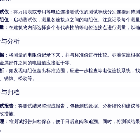
试仪
：将万用表或专用等电位连接测试仪的测试导线分别连接到待测
阻值
：启动测试仪，测量各连接点之间的电阻值。注意记录每个测量
量
：在建筑物内部选择多个有代表性的等电位连接点进行测量，以确
录与分析
据
：将测量的电阻值记录下来，并与标准值进行比较。标准值应根据
金属部件之间的电阻值应接近于零。
析
：如发现电阻值超出标准范围，应进一步检查等电位连接系统，找
、锈蚀、松动等。
告与归档
试报告
：将测试结果整理成报告，包括测试数据、分析结论和建议等
改措施。
理
：将测试报告归档保存，便于日后查阅和追溯。同时，将测试结果
。