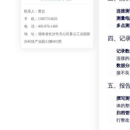
连接测
联系人：曹总
测量电
手 机：13807314826
多点测
电 话：400-876-1400
地 址：湖南省长沙市天心区暮云工业园新
四、记
兴科技产业园A2幢403房
记录数
连接的
数据分
接不良
五、报
撰写测
体的整
归档管
行整改