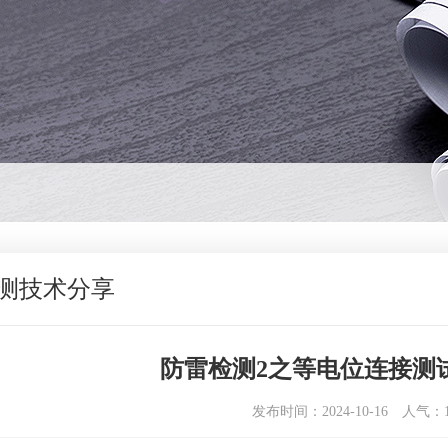
测技术分享
防雷检测2之等电位连接测
发布时间：2024-10-16
人气：