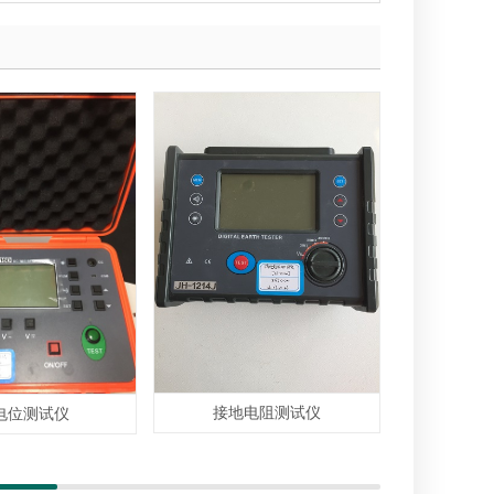
绝缘
接地电阻测试仪
电位测试仪