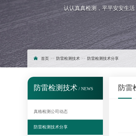
认认真真检测，平平安安生活
首页
防雷检测技术
防雷检测技术分享
防雷检测技术
防雷
/ NEWS
真格检测公司动态
防雷检测技术分享