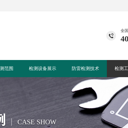
全
4
测范围
检测设备展示
防雷检测技术
检测
例
CASE SHOW