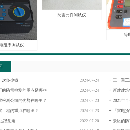
防雷元件测试仪
等
电阻率测试仪
闻
一次多少钱
2024-07-24
三一重工
厂的防雷检测的重点是哪些
2024-07-24
新建建筑
雷检测公司的优势在哪里？
2024-07-23
2021
雷工程的重点在哪里？
2024-07-23
「雷电预警信息更
永远跟党走
2022-07-20
景区的防