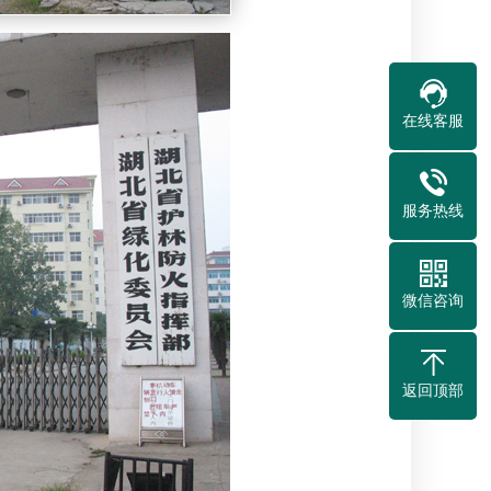
在线客服
服务热线
微信咨询
返回顶部