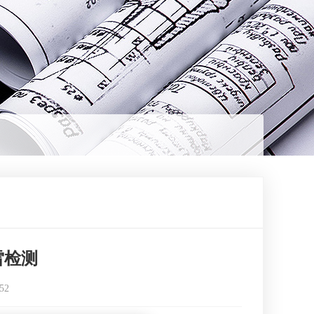
雷检测
52