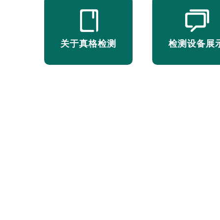
少或避免雷电、火灾爆炸事故的发生，为防雷安全
国家财产和人民生命财产安全做出了重要贡献。
关于真格检测
检测设备展