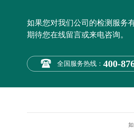
如果您对我们公司的检测服务
期待您在线留言或来电咨询。
400-87
全国服务热线：
如