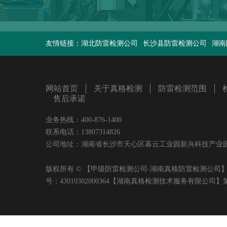
友情链接：
湖北防雷检测公司
长沙县防雷检测公司
湖南
网站首页
关于真格检测
防雷检测范围
售后承诺
业务热线：400-876-1400
联系电话：13807314826
公司地址：湖南省长沙市天心区暮云工业园新兴科技产业园A2幢403
版权所有 © 【甲级防雷检测公司-湖南真格防雷检测公司
号：43010302000364【湖南真格检测技术服务有限