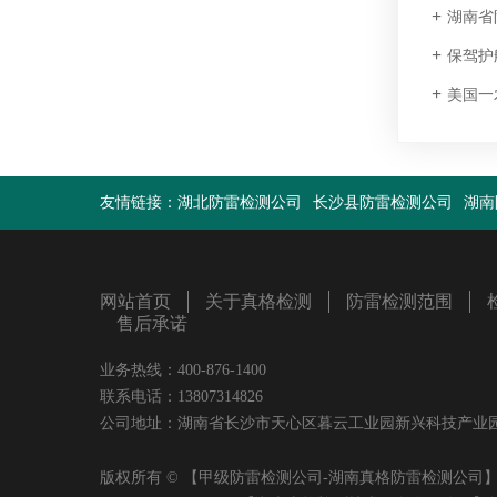
湖南省
保驾护
美国一农
友情链接：
湖北防雷检测公司
长沙县防雷检测公司
湖南
网站首页
关于真格检测
防雷检测范围
售后承诺
业务热线：400-876-1400
联系电话：13807314826
公司地址：湖南省长沙市天心区暮云工业园新兴科技产业园A2幢403
版权所有 © 【甲级防雷检测公司-湖南真格防雷检测公司