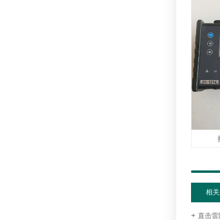
相关
直击雷